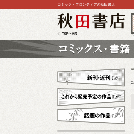
コミック・フロンティアの秋田書店
秋田書店
TOPへ戻る
コミックス
新刊・近刊
これから発売予定
話題の作品