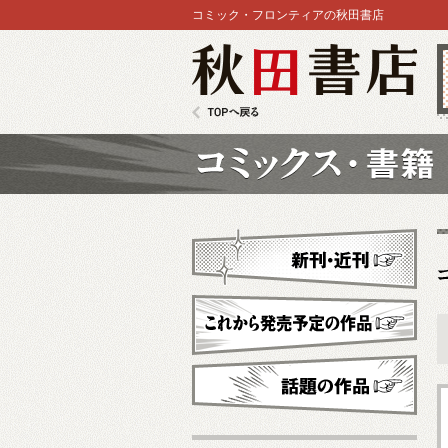
コミック・フロンティアの秋田書店
秋田書店
TOPへ戻る
コミックス
新刊・近刊
これから発売予定
話題の作品