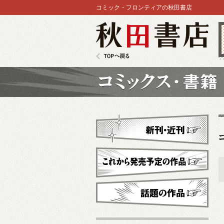
コミック・フロンティアの秋田書店
秋田書店
TOPへ戻る
コミックス
新刊・近刊
これから発売予定
話題の作品