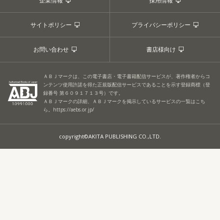
企業情報
採用情報
サイトポリシー
プライバシーポリシー
お問い合わせ
書店様向け
ＡＢＪマークは、この電子書店・電子書籍配信サービスが、著作権者からコ
ンテンツ使用許諾を得た正規版配信サービスであることを示す登録商標（登
録番号 第６０９１７１３号）です。
ＡＢＪマークの詳細、ＡＢＪマークを掲示しているサービスの一覧はこち
ら。
https://aebs.or.jp/
copyright©AKITA PUBLISHING CO.,LTD.