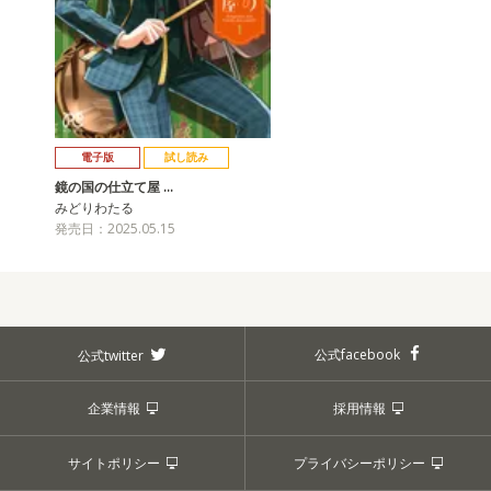
電子版
試し読み
鏡の国の仕立て屋 …
みどりわたる
発売日：2025.05.15
公式facebook
公式twitter
企業情報
採用情報
サイトポリシー
プライバシーポリシー