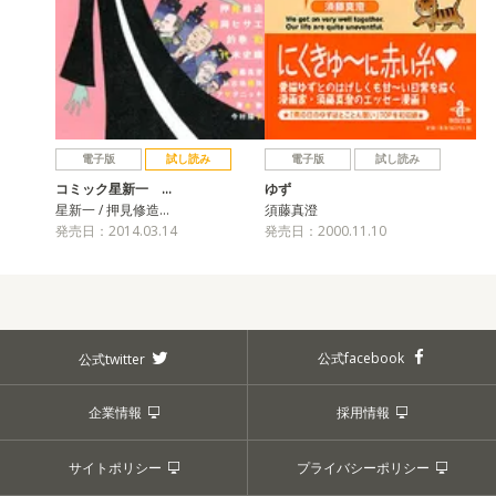
電子版
試し読み
電子版
試し読み
コミック星新一 …
ゆず
星新一 / 押見修造…
須藤真澄
発売日：2014.03.14
発売日：2000.11.10
公式facebook
公式twitter
企業情報
採用情報
サイトポリシー
プライバシーポリシー