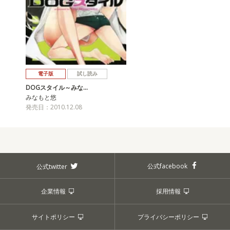
電子版
試し読み
DOGスタイル～みな…
みなもと悠
発売日：2010.12.08
公式facebook
公式twitter
企業情報
採用情報
サイトポリシー
プライバシーポリシー