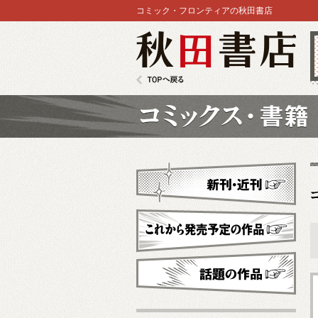
コミック・フロンティアの秋田書店
秋田書店
TOPへ戻る
コミックス
新刊・近刊
これから発売予定
話題の作品