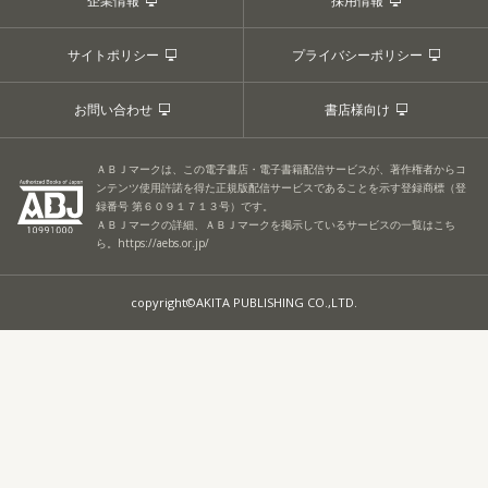
企業情報
採用情報
サイトポリシー
プライバシーポリシー
お問い合わせ
書店様向け
ＡＢＪマークは、この電子書店・電子書籍配信サービスが、著作権者からコ
ンテンツ使用許諾を得た正規版配信サービスであることを示す登録商標（登
録番号 第６０９１７１３号）です。
ＡＢＪマークの詳細、ＡＢＪマークを掲示しているサービスの一覧はこち
ら。
https://aebs.or.jp/
copyright©AKITA PUBLISHING CO.,LTD.