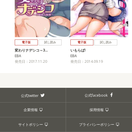
電子版
試し読み
電子版
試し読み
変わりナデシコ～3…
いもらば!
EBA
EBA
発売日：2017.11.20
発売日：2014.09.19
公式facebook
公式twitter
企業情報
採用情報
サイトポリシー
プライバシーポリシー