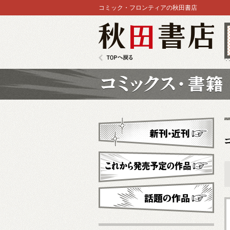
コミック・フロンティアの秋田書店
秋田書店
TOPへ戻る
コミックス
新刊・近刊
これから発売予定
話題の作品