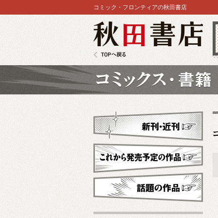
コミック・フロンティアの秋田書店
秋田書店
TOPへ戻る
コミックス
新刊・近刊
これから発売予定
話題の作品