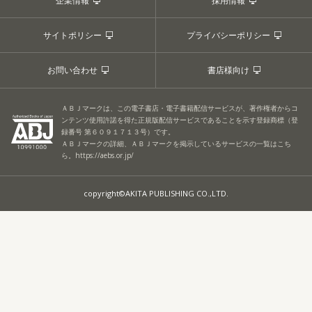
企業情報
採用情報
サイトポリシー
プライバシーポリシー
お問い合わせ
書店様向け
ＡＢＪマークは、この電子書店・電子書籍配信サービスが、著作権者からコ
ンテンツ使用許諾を得た正規版配信サービスであることを示す登録商標（登
録番号 第６０９１７１３号）です。
ＡＢＪマークの詳細、ＡＢＪマークを掲示しているサービスの一覧はこち
ら。
https://aebs.or.jp/
copyright©AKITA PUBLISHING CO.,LTD.