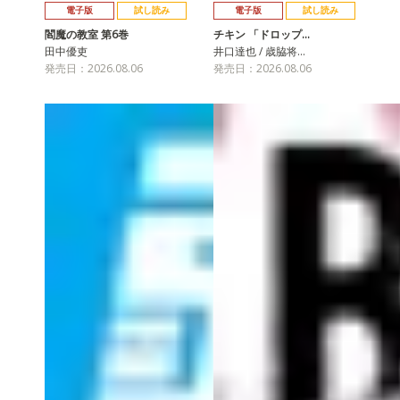
電子版
試し読み
電子版
試し読み
閻魔の教室 第6巻
チキン 「ドロップ…
田中優吏
井口達也 / 歳脇将…
発売日：2026.08.06
発売日：2026.08.06