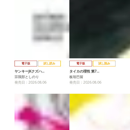
電子版
試し読み
電子版
試し読み
ヤンキーJKクズハ…
タイカの理性 第7…
宗我部としのり
板垣巴留
発売日：2026.08.06
発売日：2026.08.06