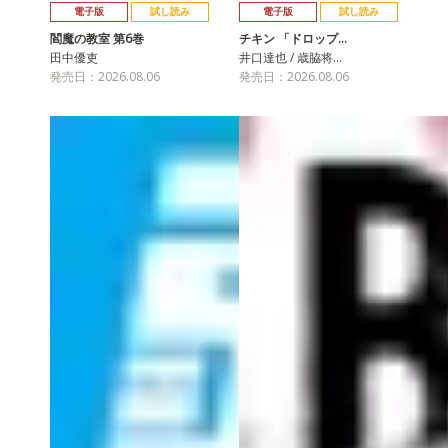
電子版
試し読み
電子版
試し読み
閻魔の教室 第6巻
チキン 「ドロップ…
田中優吏
井口達也 / 歳脇将…
発売日：2026.08.06
発売日：2026.08.06