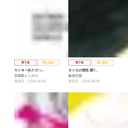
電子版
試し読み
電子版
試し読み
ヤンキーJKクズハ…
タイカの理性 第7…
宗我部としのり
板垣巴留
発売日：2026.08.06
発売日：2026.08.06