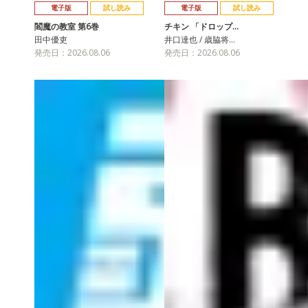
電子版
試し読み
電子版
試し読み
閻魔の教室 第6巻
チキン 「ドロップ…
田中優吏
井口達也 / 歳脇将…
発売日：2026.08.06
発売日：2026.08.06