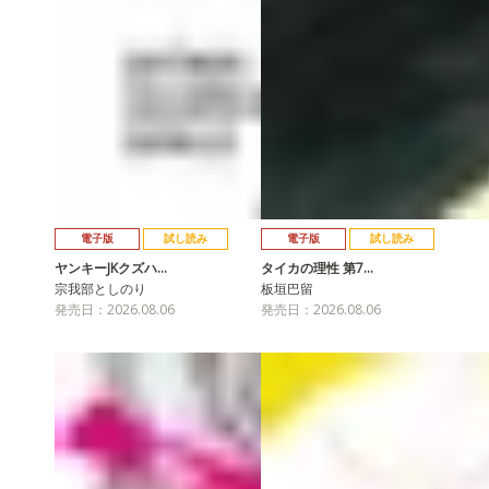
電子版
試し読み
電子版
試し読み
ヤンキーJKクズハ…
タイカの理性 第7…
宗我部としのり
板垣巴留
発売日：2026.08.06
発売日：2026.08.06