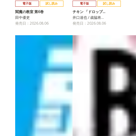
電子版
試し読み
電子版
試し読み
閻魔の教室 第6巻
チキン 「ドロップ…
田中優吏
井口達也 / 歳脇将…
発売日：2026.08.06
発売日：2026.08.06