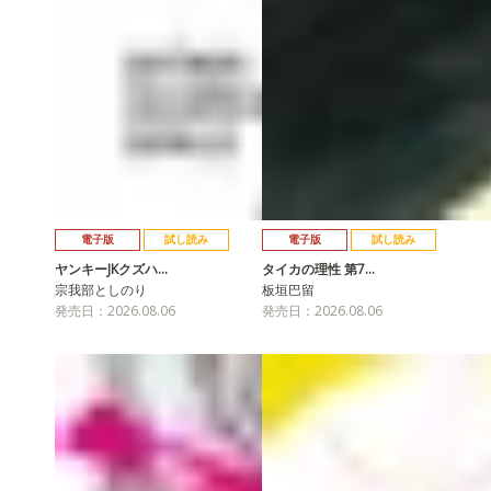
電子版
試し読み
電子版
試し読み
ヤンキーJKクズハ…
タイカの理性 第7…
宗我部としのり
板垣巴留
発売日：2026.08.06
発売日：2026.08.06