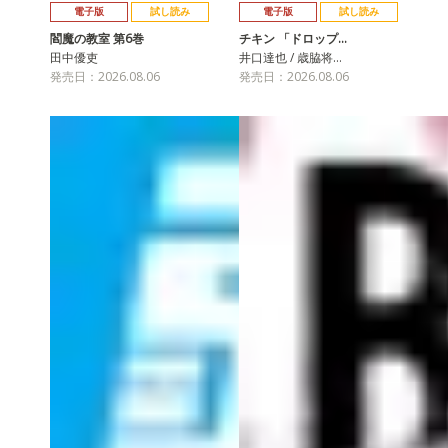
電子版
試し読み
電子版
試し読み
閻魔の教室 第6巻
チキン 「ドロップ…
田中優吏
井口達也 / 歳脇将…
発売日：2026.08.06
発売日：2026.08.06