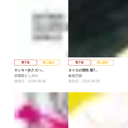
電子版
試し読み
電子版
試し読み
ヤンキーJKクズハ…
タイカの理性 第7…
宗我部としのり
板垣巴留
発売日：2026.08.06
発売日：2026.08.06