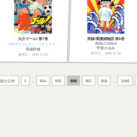
大介ゴール! 第7巻
実録!看護婦物語 第6巻
Akita Comics
少年チャンピオン・コミックス…
甲斐さゆみ
馬場民雄
発売日：1998.10.30
発売日：1998.11.06
前の12件
1
…
904
905
906
907
908
…
1040