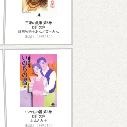
王家の紋章 第5巻
秋田文庫
細川智栄子あんど芙～みん
発売日：1998.11.10
いのちの器 第3巻
秋田文庫
上原きみ子
発売日：1998.11.10