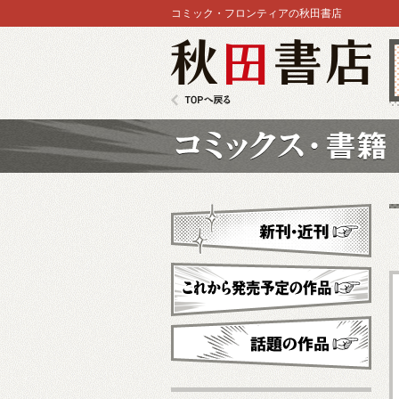
コミック・フロンティアの秋田書店
秋田書店
TOPへ戻る
コミックス
新刊・近刊
これから発売予定
話題の作品