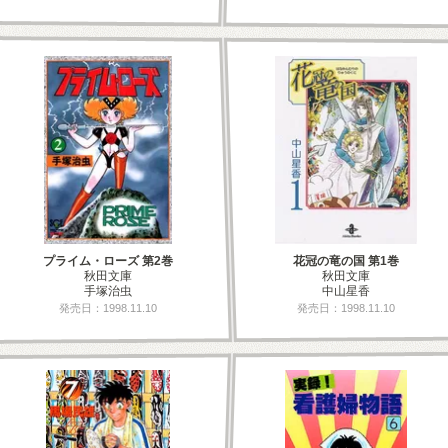
プライム・ローズ 第2巻
花冠の竜の国 第1巻
秋田文庫
秋田文庫
手塚治虫
中山星香
発売日：1998.11.10
発売日：1998.11.10