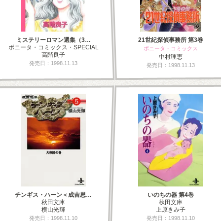
ミステリーロマン選集（3…
21世紀探偵事務所 第3巻
ボニータ・コミックス・SPECIAL
ボニータ・コミックス
高階良子
中村理恵
発売日：1998.11.13
発売日：1998.11.13
チンギス・ハーン＜成吉思…
いのちの器 第4巻
秋田文庫
秋田文庫
横山光輝
上原きみ子
発売日：1998.11.10
発売日：1998.11.10