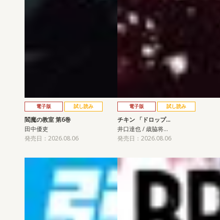
電子版
試し読み
電子版
試し読み
閻魔の教室 第6巻
チキン 「ドロップ…
田中優吏
井口達也 / 歳脇将…
発売日：2026.08.06
発売日：2026.08.06