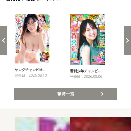
新発売！雑誌&コミックス
ヤングチャンピオ…
チャ
週刊少年チャンピ…
発売日：2026.08.10
発売
発売日：2026.08.06
雑誌一覧