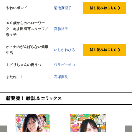
やわいボンド
菊池真理子
４０歳からのハローワー
ク ぬま田海苔スタッフ／
宮脇裕子
奈々子
オトナのがんばらない健康
いしかわひろこ
生活
ミドリちゃんの憂うつ
ワラビモチコ
またねこ！
石塚夢見
新発売！雑誌&コミックス