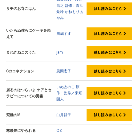
昌之
監修：青江
サチのお寺ごはん
覚峰
かねもりあ
やみ
いたらぬ僕らにケーキを添
川嶋すず
えて
まねきねこのうた
Jam
0のコネクション
風間宏子
いぬゐのこ
原
居るのはつらいよ ケアとセ
作・監修／東畑
ラピーについての覚書
開人
究極のM
白井裕子
寒暖差にやられる
OZ