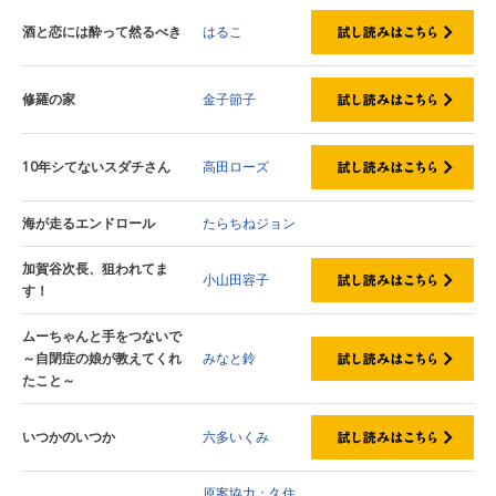
酒と恋には酔って然るべき
はるこ
修羅の家
金子節子
10年シてないスダチさん
高田ローズ
海が走るエンドロール
たらちねジョン
加賀谷次長、狙われてま
小山田容子
す！
ムーちゃんと手をつないで
～自閉症の娘が教えてくれ
みなと鈴
たこと～
いつかのいつか
六多いくみ
原案協力：久住