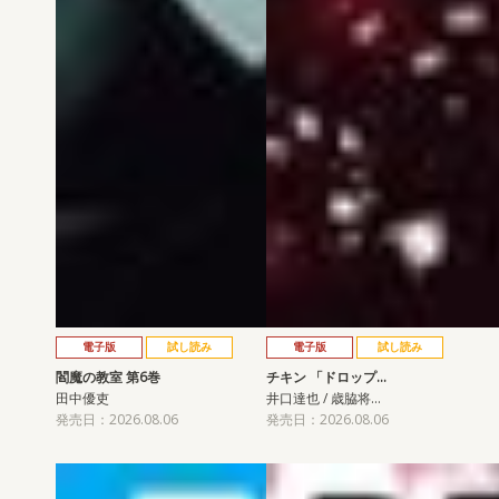
電子版
試し読み
電子版
試し読み
閻魔の教室 第6巻
チキン 「ドロップ…
田中優吏
井口達也 / 歳脇将…
発売日：2026.08.06
発売日：2026.08.06