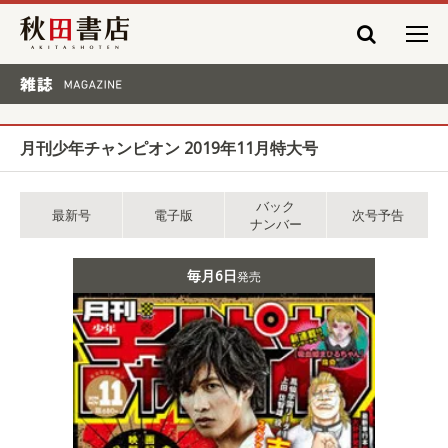
秋田書店
雑誌 MAGAZINE
月刊少年チャンピオン 2019年11月特大号
バック
最新号
電子版
次号予告
ナンバー
毎月6日
発売