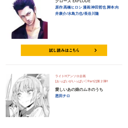
クローズ EXPLODE
原作:髙橋ヒロシ
漫画:神田哲也
脚本:向
井康介/水島力也/長谷川隆
試し読みはこちら
ライトHアンソロ企画
[おっぱいがいっぱい♡Part2]第２弾!!
愛しいあの娘のムネのうち
恩田チロ