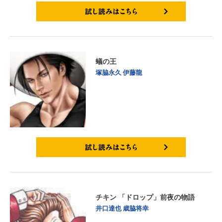
試し読みはこちら
蟻の王
塚脇永久
伊藤龍
試し読みはこちら
チキン 「ドロップ」前夜の物語
井口達也
歳脇将幸