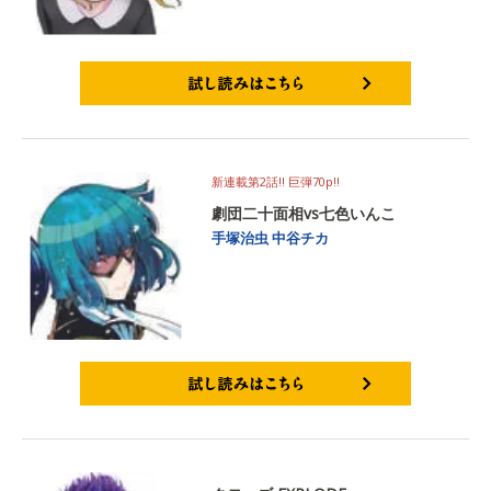
試し読みはこちら
新連載第2話!! 巨弾70p!!
劇団二十面相vs七色いんこ
手塚治虫
中谷チカ
試し読みはこちら