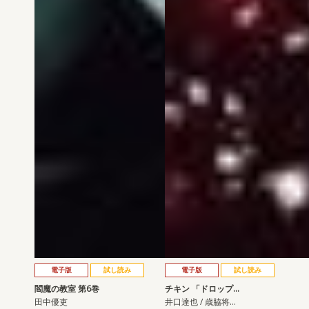
電子版
試し読み
電子版
試し読み
閻魔の教室 第6巻
チキン 「ドロップ…
田中優吏
井口達也 / 歳脇将…