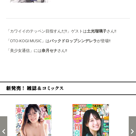
「カワイイのテッペン目指すんだ!!」ゲストは
土光瑠璃子
さん!!
「OTO-KOGI MUSIC」は
バックドロップシンデレラ
が登場!!
「美少女通信」には
奈月セナ
さん!!
新発売！雑誌&コミックス