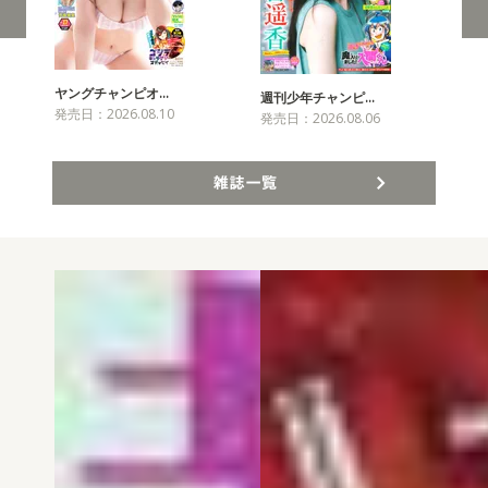
ヤングチャンピオ…
チャ
週刊少年チャンピ…
発売日：2026.08.10
発売
発売日：2026.08.06
雑誌一覧