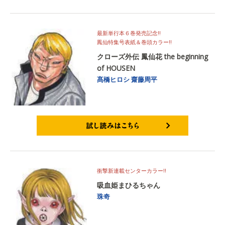
最新単行本６巻発売記念!!
鳳仙特集号表紙＆巻頭カラー!!
クローズ外伝 鳳仙花 the beginning
of HOUSEN
髙橋ヒロシ
齋藤周平
試し読みはこちら
衝撃新連載センターカラー!!
吸血姫まひるちゃん
珠奇