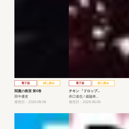
電子版
試し読み
電子版
試し読み
閻魔の教室 第6巻
チキン 「ドロップ…
田中優吏
井口達也 / 歳脇将…
発売日：2026.08.06
発売日：2026.08.06