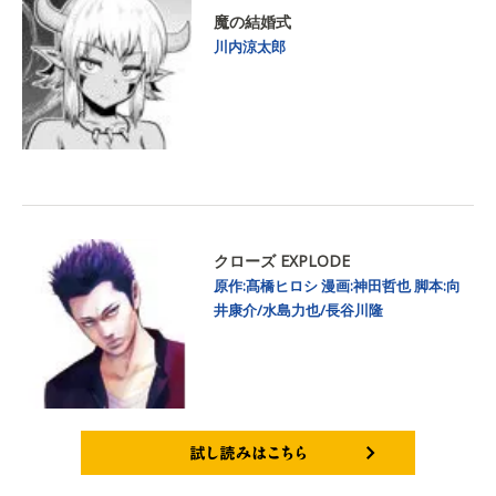
魔の結婚式
川内涼太郎
クローズ EXPLODE
原作:髙橋ヒロシ
漫画:神田哲也
脚本:向
井康介/水島力也/長谷川隆
試し読みはこちら