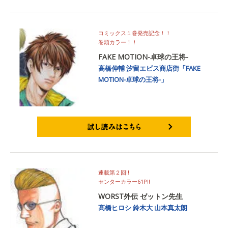
コミックス１巻発売記念！！
巻頭カラー！！
FAKE MOTION-卓球の王将-
高橋伸輔
汐留エビス商店街「FAKE
MOTION-卓球の王将-」
試し読みはこちら
連載第２回!!
センターカラー61P!!
WORST外伝 ゼットン先生
髙橋ヒロシ
鈴木大
山本真太朗