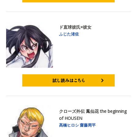
試し読みはこちら
ド直球彼氏×彼女
ふじた渚佐
試し読みはこちら
クローズ外伝 鳳仙花 the beginning
of HOUSEN
髙橋ヒロシ
齋藤周平