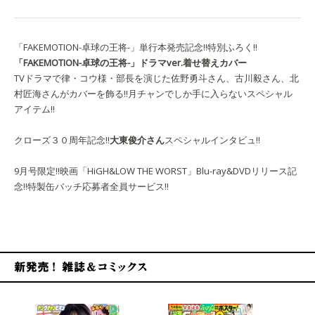
「FAKEMOTION-卓球の王将-」単行本発売記念!!特別ふろく!!
「FAKEMOTION-卓球の王将-」ドラマver.着せ替えカバー
TVドラマで律・コウ様・部長を演じた佐野勇斗さん、古川毅さん、北
村匠海さんがカバーを飾る!!
月チャンでしか手に入らないスペシャル
アイテム!!
クローズ３０周年記念‼︎
大東俊介さん
スペシャルインタビュ!!
9月号限定!!
映画「HiGH&LOW THE WORST」Blu-ray&DVDリリース記
念!!
特製缶バッチ応募者全員サービス!!
新発売！雑誌&コミックス