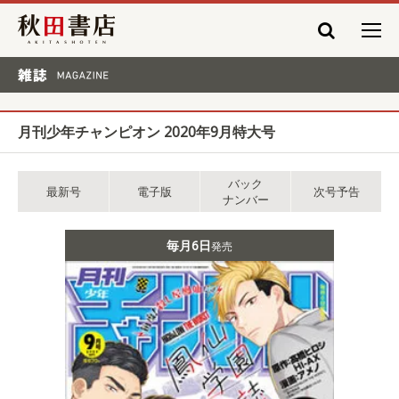
秋田書店
雑誌 MAGAZINE
月刊少年チャンピオン 2020年9月特大号
バック
最新号
電子版
次号予告
ナンバー
毎月6日
発売