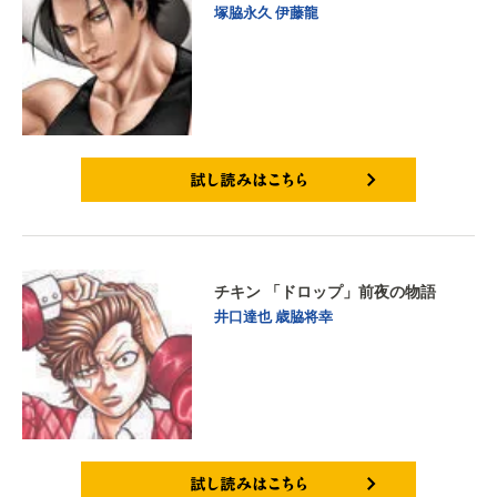
塚脇永久
伊藤龍
試し読みはこちら
チキン 「ドロップ」前夜の物語
井口達也
歳脇将幸