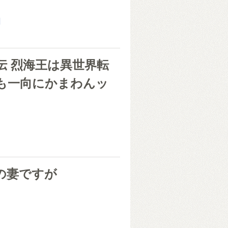
朗
伝 烈海王は異世界転
も一向にかまわんッ
の妻ですが