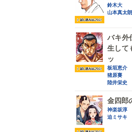
鈴木大
山本真太
バキ外
生して
ッ
板垣恵介
猪原賽
陸井栄史
金四郎
神楽坂淳
迫ミサキ