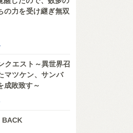
覚醒したので、数多の
ちの力を受け継ぎ無双
ラ
く
ル
ンクエスト～異世界召
たマツケン、サンバ
を成敗致す～
き
モ
 BACK