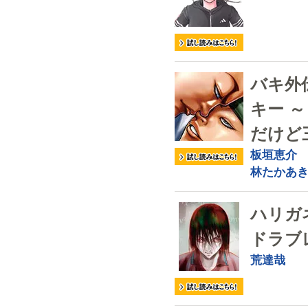
バキ外
キー 
だけど
板垣恵介
林たかあ
ハリガ
ドラブ
荒達哉