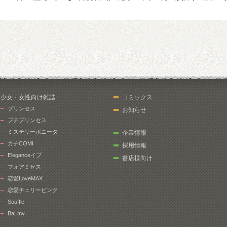
少女・女性向け雑誌
コミックス
プリンセス
お知らせ
プチプリンセス
ミステリーボニータ
企業情報
カチCOMI
採用情報
Eleganceイブ
書店様向け
フォアミセス
恋愛LoveMAX
恋愛チェリーピンク
Souffle
BaLmy