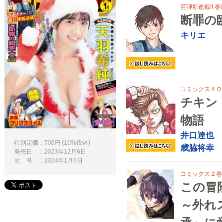
巨弾新連載!! 巻
断罪の
キリエ
コミックス４０巻
チキン
物語
井口達也
特別定価：700円 (10%税込)
歳脇将幸
発売日 ：2023年12月6日
次 号 ：2024年1月6日
コミックス２巻発
この冒
～外れ