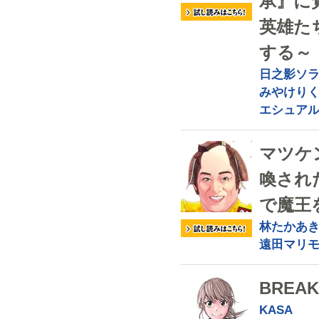
承』に
英雄た
する～
日之影ソ
みやけり
エシュア
マツケ
喚され
で魔王
林たかあ
遠田マリ
BREAK
KASA