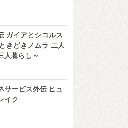
伝 ガイアとシコルス
～ときどきノムラ 二人
三人暮らし～
き
ネサービス外伝 ヒュ
レイク