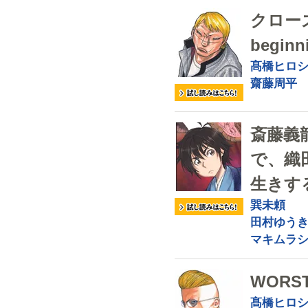
クローズ
beginn
髙橋ヒロ
齋藤周平
斎藤義
で、織
生きす
巽未頼
田村ゆう
マキムラ
WORS
髙橋ヒロ