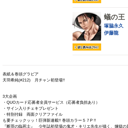
蟻の王
塚脇永久
伊藤龍
表紙＆巻頭グラビア
天羽希純(#212) 月チャン初登場!!
3大企画
・QUOカード応募者全員サービス（応募者負担あり）
・サイン入りチェキプレゼント
・特別付録 両面クリアファイル
も要チェックッッ！巨弾新連載!! 巻頭カラー５７P !!
『断罪の臨死士』 少年誌初登場の鬼才・キリエ先生が描く、煉獄の異