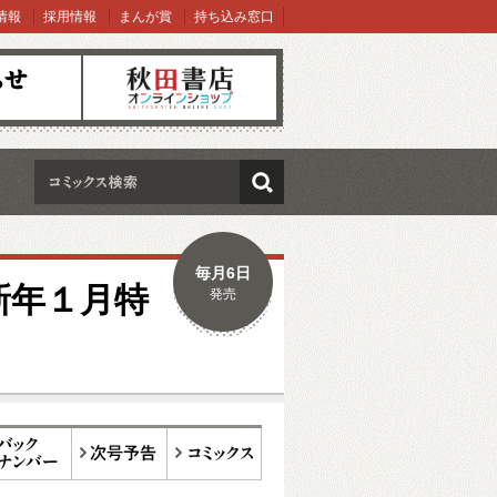
情報
採用情報
まんが賞
持ち込み窓口
オンラインショップ
検索
毎月6日
新年１月特
発売
ックナンバー
次号予告
コミックス