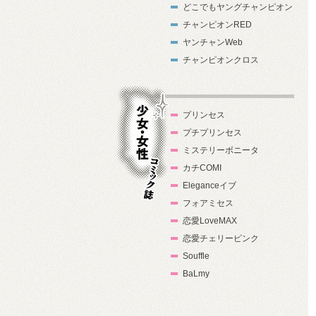
どこでもヤングチャンピオン
チャンピオンRED
ヤンチャンWeb
チャンピオンクロス
プリンセス
プチプリンセス
ミステリーボニータ
カチCOMI
Eleganceイブ
フォアミセス
少女・女性コ
恋愛LoveMAX
ミック誌
恋愛チェリーピンク
Souffle
BaLmy