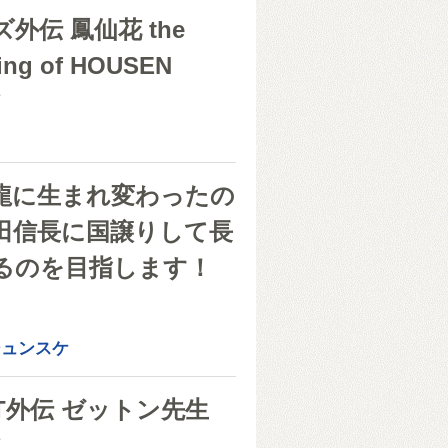
外伝 鳳仙花 the
ing of HOUSEN
シ
龍に生まれ変わったの
田信長に国譲りして長
るのを目指します！
き
シュンスケ
T外伝 ゼットン先生
シ