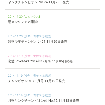
ヤングチャンピオン No.24 11月25日発売
2014.11.20
[コミックス]
悪メン5 フェア開催!!
2014.11.20
[少年・青年向け雑誌]
週刊少年チャンピオン 51 11月20日発売
2014.11.19
[少女・女性向け雑誌]
恋愛LoveMAX 2014年12月号 11月06日発売
2014.11.19
[少年・青年向け雑誌]
チャンピオンRED 1月号 11月19日発売
2014.11.18
[少年・青年向け雑誌]
月刊ヤングチャンピオン烈 No.12 11月18日発売