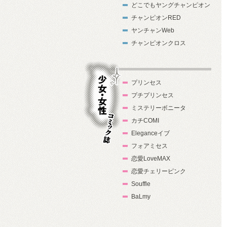
どこでもヤングチャンピオン
チャンピオンRED
ヤンチャンWeb
チャンピオンクロス
プリンセス
プチプリンセス
ミステリーボニータ
カチCOMI
Eleganceイブ
フォアミセス
少女・女性コ
恋愛LoveMAX
ミック誌
恋愛チェリーピンク
Souffle
BaLmy