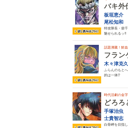
バキ外
板垣恵介
尾松知和
特攻隊長・柴千
魅せられるッ‼
話題沸騰！鮮血
フランケ
木々津克
ふらんのもとへ
的は一体⁉
時代活劇の金字
どろろ
手塚治虫
士貴智志
白骨岬を目指し