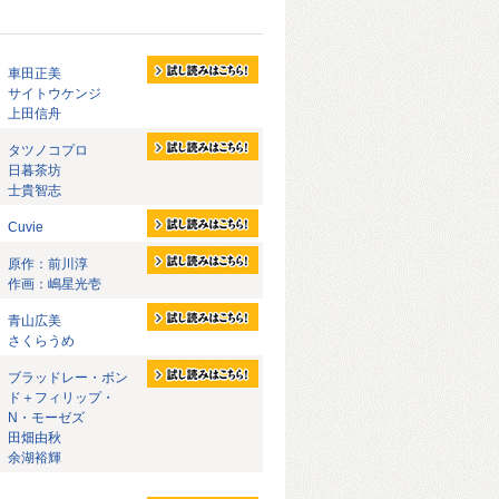
車田正美
サイトウケンジ
上田信舟
タツノコプロ
日暮茶坊
士貴智志
Cuvie
原作：前川淳
作画：嶋星光壱
青山広美
さくらうめ
ブラッドレー・ボン
ド＋フィリップ・
N・モーゼズ
田畑由秋
余湖裕輝