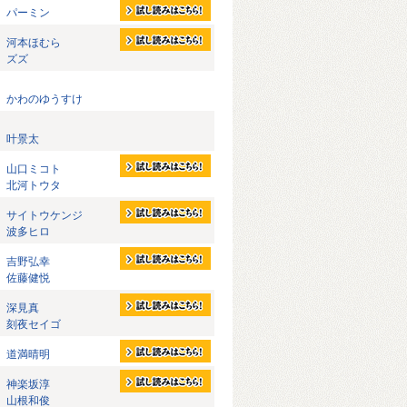
パーミン
河本ほむら
ズズ
かわのゆうすけ
叶景太
山口ミコト
北河トウタ
サイトウケンジ
波多ヒロ
吉野弘幸
佐藤健悦
深見真
刻夜セイゴ
道満晴明
神楽坂淳
山根和俊