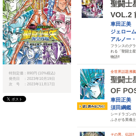
聖闘士星
VOL.2
車田正美
ジェロー
アルノー
フランスのグラ
れる「聖闘士星
物語‼
全世界話題沸騰
特別定価：890円 (10%税込)
聖闘士星
発売日 ：2023年10月19日
次 号 ：2023年11月17日
OF PO
車田正美
須田綱鑑
シードラゴンの
ふさがる英魂士
その男、伝説‼