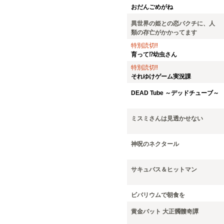
おだんごめがね
異世界の姫との恋バクチに、人
類の存亡がかかってます
特別読切‼
育って⁉幼虫さん
特別読切‼
それゆけゲーム実況課
DEAD Tube ～デッドチューブ～
ミスミさんは見透かせない
神呪のネクタール
サキュバス＆ヒットマン
ビバリウムで朝食を
黄金バット 大正髑髏奇譚