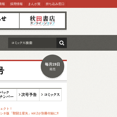
情報
採用情報
まんが賞
持ち込み窓口
オンラインショップ
検索
毎月19日
号
発売
ックナンバー
次号予告
コミックス
ェクト！
シネ版「聖闘士星矢」vol.2が別冊付録に‼