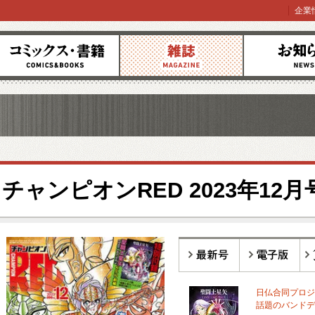
企業
コミックス
雑誌
お知らせ
チャンピオンRED 2023年12月
最新号
電子版
バ
日仏合同プロジ
話題のバンドデ