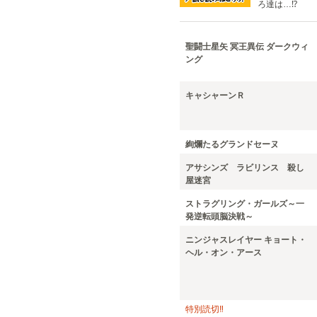
ろ達は…⁉
聖闘士星矢 冥王異伝 ダークウィ
ング
キャシャーンＲ
絢爛たるグランドセーヌ
アサシンズ ラビリンス 殺し
屋迷宮
ストラグリング・ガールズ～一
発逆転頭脳決戦～
ニンジャスレイヤー キョート・
ヘル・オン・アース
特別読切‼