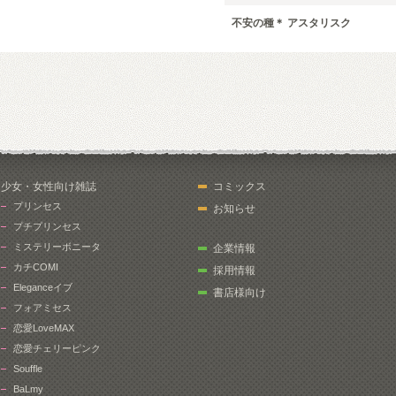
不安の種＊ アスタリスク
少女・女性向け雑誌
コミックス
プリンセス
お知らせ
プチプリンセス
ミステリーボニータ
企業情報
カチCOMI
採用情報
Eleganceイブ
書店様向け
フォアミセス
恋愛LoveMAX
恋愛チェリーピンク
Souffle
BaLmy