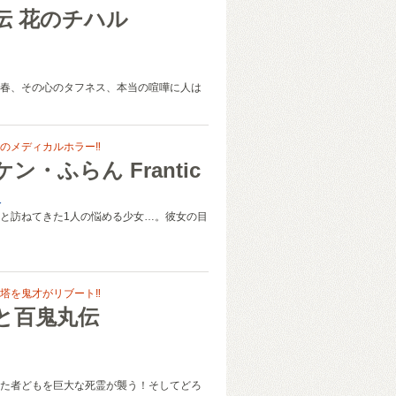
伝 花のチハル
春、その心のタフネス、本当の喧嘩に人は
のメディカルホラー‼
ン・ふらん Frantic
久
と訪ねてきた1人の悩める少女…。彼女の目
塔を鬼才がリブート‼
と百鬼丸伝
た者どもを巨大な死霊が襲う！そしてどろ