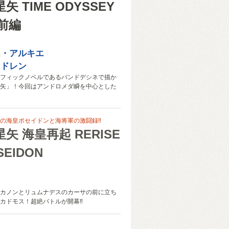
矢 TIME ODYSSEY
 前編
ム・アルキエ
・ドレン
フィックノベルであるバンドデシネで描か
矢」！今回はアンドロメダ瞬を中心とした
の海皇ポセイドンと海将軍の激闘録‼
矢 海皇再起 RERISE
SEIDON
カノンとリュムナデスのカーサの前に立ち
カドモス！超絶バトルが開幕‼