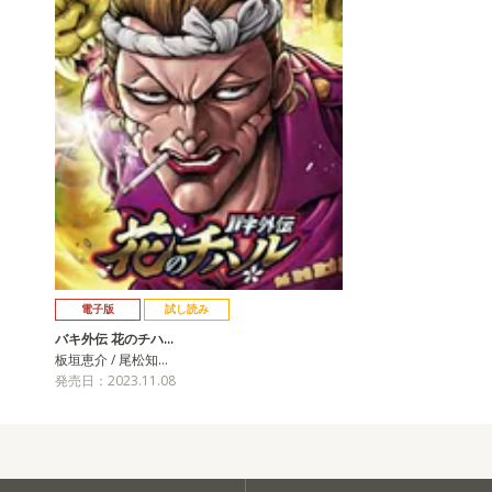
電子版
試し読み
バキ外伝 花のチハ…
板垣恵介 / 尾松知…
発売日：2023.11.08