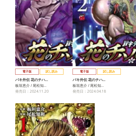
電子版
試し読み
電子版
試し読み
バキ外伝 花のチハ…
バキ外伝 花のチハ…
板垣恵介 / 尾松知…
板垣恵介 / 尾松知…
発売日：2024.11.20
発売日：2024.04.18