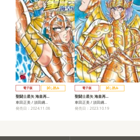
電子版
試し読み
電子版
試し読み
聖闘士星矢 海皇再…
聖闘士星矢 海皇再…
車田正美 / 須田綱…
車田正美 / 須田綱…
発売日：2024.11.08
発売日：2023.10.19