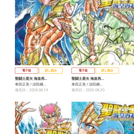
電子版
試し読み
電子版
試し読み
聖闘士星矢 海皇再…
聖闘士星矢 海皇再…
車田正美 / 須田綱…
車田正美 / 須田綱…
発売日：2026.06.19
発売日：2025.08.20