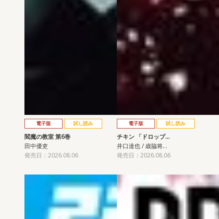
電子版
試し読み
電子版
試し読み
閻魔の教室 第6巻
チキン 「ドロップ…
田中優吏
井口達也 / 歳脇将…
発売日：2026.08.06
発売日：2026.08.06