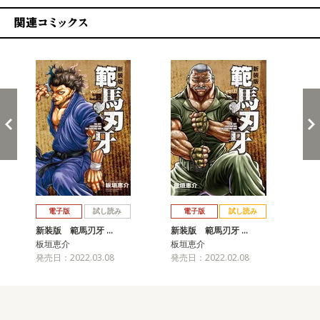
関連コミックス
戻る
進む
電子版
試し読み
電子版
試し読み
新装版 範馬刃牙 …
新装版 範馬刃牙 …
新
板垣恵介
板垣恵介
板
発売日：2022.03.08
発売日：2022.02.08
発売