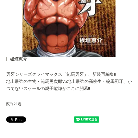
板垣恵介
刃牙シリーズクライマックス「範馬刃牙」、新装再編集!!
地上最強の生物・範馬勇次郎VS地上最強の高校生・範馬刃牙、か
つてないスケールの親子喧嘩がここに開幕!!
既刊21巻