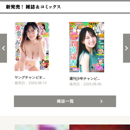
新発売！雑誌&コミックス
ヤングチャンピオ…
チャ
週刊少年チャンピ…
発売日：2026.08.10
発売
発売日：2026.08.06
雑誌一覧