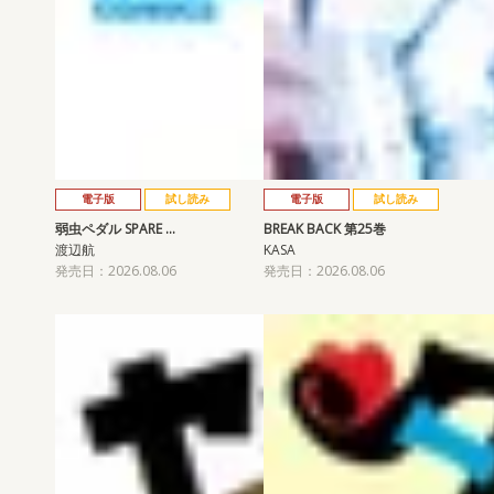
電子版
試し読み
電子版
試し読み
弱虫ペダル SPARE …
BREAK BACK 第25巻
渡辺航
KASA
発売日：2026.08.06
発売日：2026.08.06