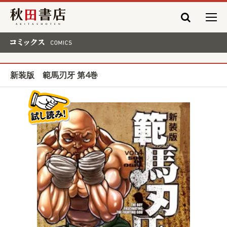
秋田書店
コミックス COMICS
新装版 範馬刃牙 第4巻