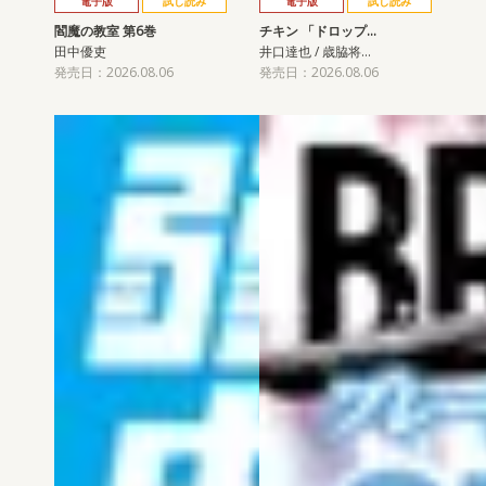
電子版
試し読み
電子版
試し読み
閻魔の教室 第6巻
チキン 「ドロップ…
田中優吏
井口達也 / 歳脇将…
発売日：2026.08.06
発売日：2026.08.06