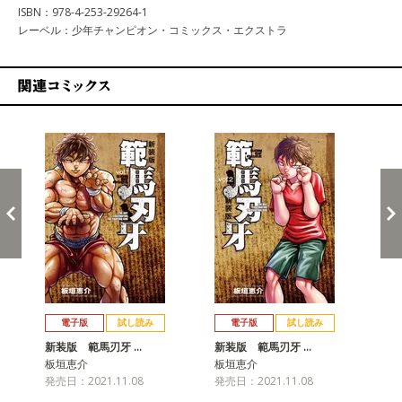
ISBN：978-4-253-29264-1
レーベル：少年チャンピオン・コミックス・エクストラ
関連コミックス
戻る
進む
電子版
試し読み
電子版
試し読み
新装版 範馬刃牙 …
新装版 範馬刃牙 …
新
板垣恵介
板垣恵介
板
発売日：2021.11.08
発売日：2021.11.08
発売