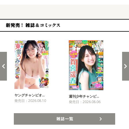
新発売！雑誌&コミックス
ヤングチャンピオ…
チャ
週刊少年チャンピ…
発売日：2026.08.10
発売
発売日：2026.08.06
雑誌一覧