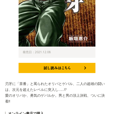
発売日：2021.12.08
試し読みはこちら
刃牙に「茶番」と罵られたオリバとゲバル、二人の超雄の闘い
は、次元を超えたレベルに突入し……!?
愛のオリバか、勇気のゲバルか。男と男の頂上決戦、ついに決
着!!
オンライン書店で購入