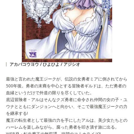
アカバコウヨウ / ひよひよ / アジシオ
最強と言われた魔王ジークが、伝説の女勇者ミアに倒されてから
500年後。勇者の末裔を中心とする冒険者ギルドは、ただ勇者の
血縁というだけで外道の限りを尽くしていた。
底辺冒険者・アルはそんなクズ勇者に命令され仲間の女の子・ユ
ウナとともにダンジョンへと向かい、そこで最強魔王ジークの力
を継承する!
魔王の転生者として最強の力を手にしたアルは、美少女たちとの
ハーレムを楽しみながら、腐った勇者を叩き潰す旅に出る。
WEB発・転生魔王の無双譚、待望のコミカライズ!!