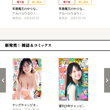
電子版
試し読み
電子版
試し読み
常勝魔王のやりな…
常勝魔王のやりな…
常
アカバコウヨウ / …
アカバコウヨウ / …
アカ
発売日：2024.07.25
発売日：2023.07.20
発売
新発売！雑誌&コミックス
ヤングチャンピオ…
チャ
週刊少年チャンピ…
発売日：2026.08.10