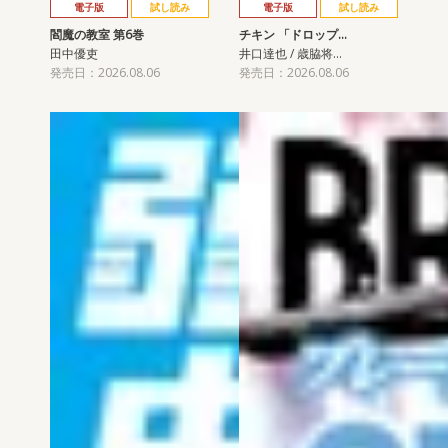
電子版
試し読み
電子版
試し読み
閻魔の教室 第6巻
チキン 「ドロップ…
田中優吏
井口達也 / 歳脇将…
発売日：2026.08.06
発売日：2026.08.06