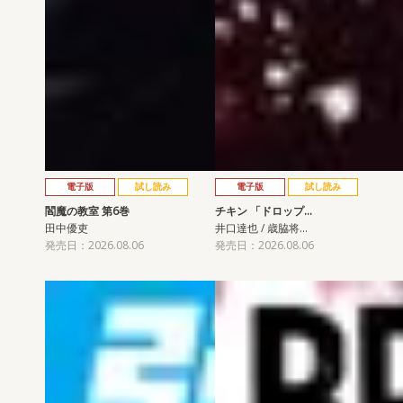
電子版
試し読み
電子版
試し読み
閻魔の教室 第6巻
チキン 「ドロップ…
田中優吏
井口達也 / 歳脇将…
発売日：2026.08.06
発売日：2026.08.06