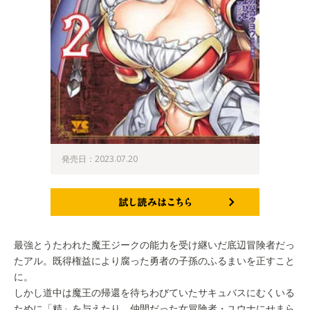
発売日：2023.07.20
試し読みはこちら
最強とうたわれた魔王ジークの能力を受け継いだ底辺冒険者だっ
たアル。既得権益により腐った勇者の子孫のふるまいを正すこと
に。
しかし道中は魔王の帰還を待ちわびていたサキュバスにむくいる
ために「精」を与えたり、仲間だった女冒険者・ユウナにせまら