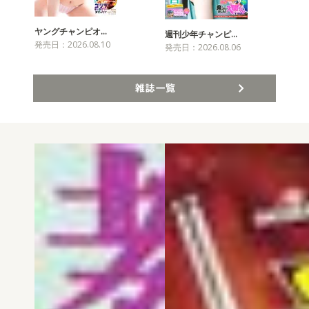
ヤングチャンピオ…
チャ
週刊少年チャンピ…
発売日：2026.08.10
発売
発売日：2026.08.06
雑誌一覧