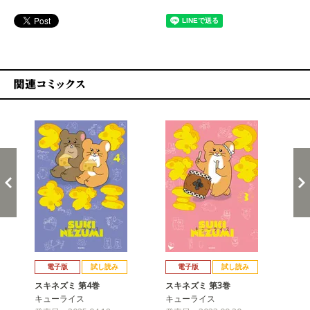
関連コミックス
戻る
進む
電子版
試し読み
電子版
試し読み
スキネズミ 第4巻
スキネズミ 第3巻
ス
キューライス
キューライス
キ