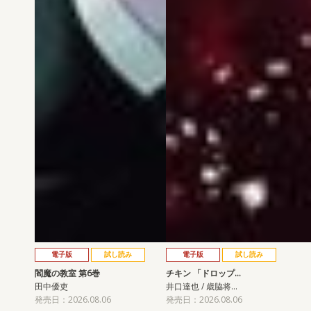
電子版
試し読み
電子版
試し読み
閻魔の教室 第6巻
チキン 「ドロップ…
田中優吏
井口達也 / 歳脇将…
発売日：2026.08.06
発売日：2026.08.06