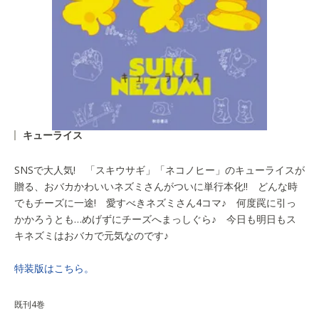
キューライス
SNSで大人気! 「スキウサギ」「ネコノヒー」のキューライスが
贈る、おバカかわいいネズミさんがついに単行本化!! どんな時
でもチーズに一途! 愛すべきネズミさん4コマ♪ 何度罠に引っ
かかろうとも…めげずにチーズへまっしぐら♪ 今日も明日もス
キネズミはおバカで元気なのです♪
特装版はこちら。
既刊4巻