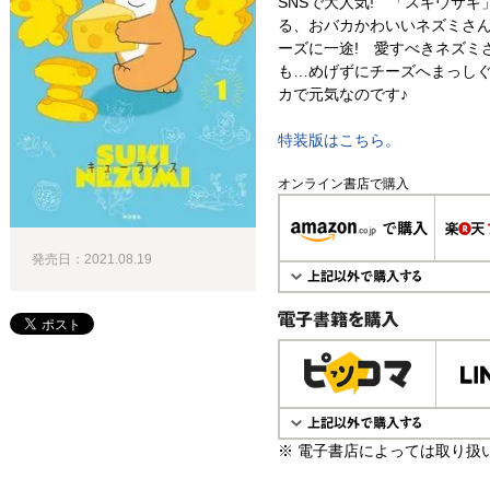
SNSで大人気! 「スキウサ
る、おバカかわいいネズミさん
ーズに一途! 愛すべきネズミ
も…めげずにチーズへまっしぐ
カで元気なのです♪
特装版はこちら。
オンライン書店で購入
発売日：2021.08.19
電子書籍で購入
※ 電子書店によっては取り扱