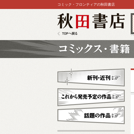
コミック・フロンティアの秋田書店
秋田書店
TOPへ戻る
コミックス
新刊・近刊
これから発売予定
話題の作品