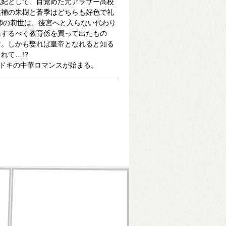
鳳妃として、目覚めた元アラサー高校
候補の朱樹と蒼季はどちらも好色で礼
師の莉世は、後宮へと入らない代わり
にするべく教育係を買って出たもの
け。しかも娶れば皇帝となれると知る
れて…!?
キドキの中華ロマンスが始まる。