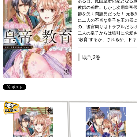
ある日、鳳国皇帝の妃となる
教師の莉世。しかし次期皇帝
節を欠く問題児だった！ 元教
に二人の不肖な皇子を王の器
の、後宮周りはトラブルだら
二人の皇子からは強引に求愛さ
“教育”するか、されるか、ド
既刊2巻