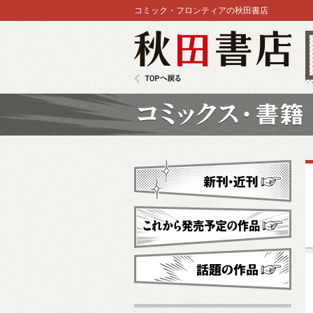
コミック・フロンティアの秋田書店
秋田書店
TOPへ戻る
コミックス
新刊・近刊
これから発売予定
話題の作品