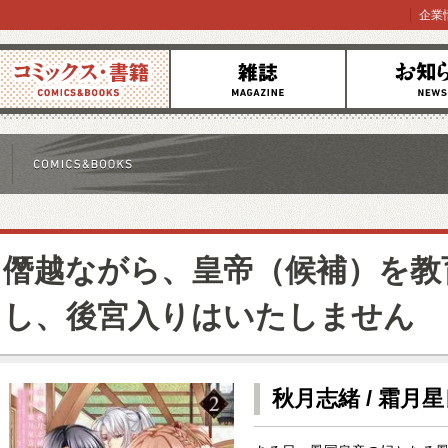
企業
コミックス
雑誌
お知らせ
僭越ながら、皇帝（候補）を教
し、後宮入りはいたしません
秋月志緒 / 霜月