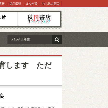
情報
採用情報
まんが賞
持ち込み窓口
オンラインショップ
検索
育します ただ
星良