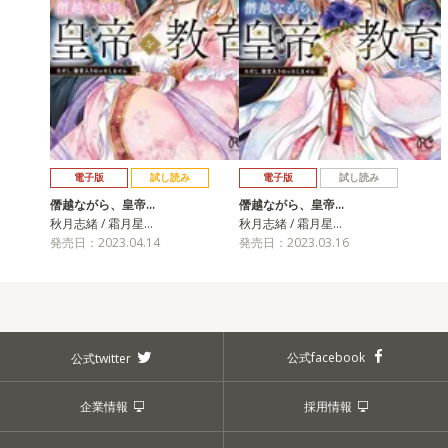
電子版
試し読み
電子版
試し読み
僭越ながら、皇帝…
僭越ながら、皇帝…
秋月志緒 / 霜月星…
秋月志緒 / 霜月星…
発売日：2023.04.14
発売日：2023.03.16
公式facebook
公式twitter
企業情報
採用情報