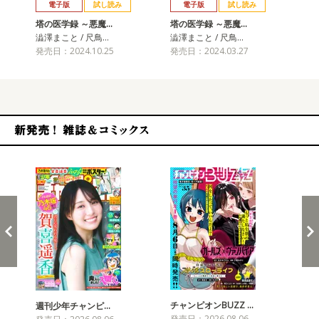
電子版
試し読み
電子版
試し読み
塔の医学録 ～悪魔…
塔の医学録 ～悪魔…
塔
澁澤まこと / 尺鳥…
澁澤まこと / 尺鳥…
澁澤
発売日：2024.10.25
発売日：2024.03.27
発売
新発売！雑誌&コミックス
チャンピオンBUZZ …
プリ
週刊少年チャンピ…
発売日：2026.08.06
発売