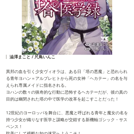
澁澤まこと / 尺鳥いんこ
異邦の血を引く少女ヴィオラは、ある日「塔の悪魔」と恐れられ
る青年ヨハン＝アルブレヒトから死の女神「ヘカテー」の名を与
えられ専属メイドに指名される。
ヨハンの数々の猟奇的な行動に恐怖するヘカテーだが、彼の真の
目的は幽閉された塔の中で医学の改革を起こすことだった！
12世紀のヨーロッパを舞台に、悪魔と呼ばれる青年と魔女の名を
持つ少女が織りなす医学と謀略が交錯する新機軸ゴシック・サス
ペンス！
耽美にして残酷な知の迷宮へようこそ！