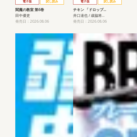
電子版
試し読み
電子版
試し読み
閻魔の教室 第6巻
チキン 「ドロップ…
田中優吏
井口達也 / 歳脇将…
発売日：2026.08.06
発売日：2026.08.06