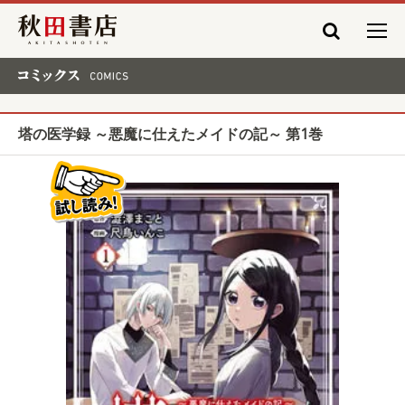
秋田書店
コミックス COMICS
塔の医学録 ～悪魔に仕えたメイドの記～ 第1巻