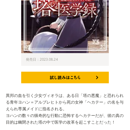
発売日：2023.08.24
試し読みはこちら
異邦の血を引く少女ヴィオラは、ある日「塔の悪魔」と恐れられ
る青年ヨハン＝アルブレヒトから死の女神「ヘカテー」の名を与
えられ専属メイドに指名される。
ヨハンの数々の猟奇的な行動に恐怖するヘカテーだが、彼の真の
目的は幽閉された塔の中で医学の改革を起こすことだった！