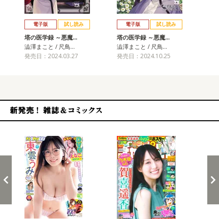
戻る
進む
電子版
試し読み
電子版
試し読み
塔の医学録 ～悪魔…
塔の医学録 ～悪魔…
澁澤まこと / 尺鳥…
澁澤まこと / 尺鳥…
発売日：2024.03.27
発売日：2024.10.25
新発売！雑誌&コミックス