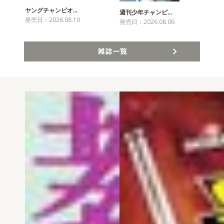
ヤングチャンピオ…
チャ
週刊少年チャンピ…
発売日：2026.08.10
発売
発売日：2026.08.06
雑誌一覧