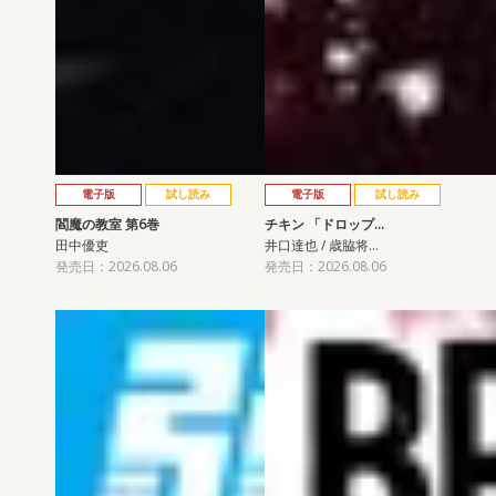
電子版
試し読み
電子版
試し読み
閻魔の教室 第6巻
チキン 「ドロップ…
田中優吏
井口達也 / 歳脇将…
発売日：2026.08.06
発売日：2026.08.06