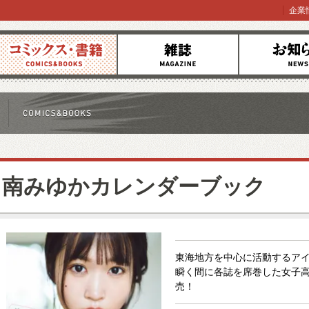
企業
コミックス
雑誌
お知らせ
南みゆかカレンダーブック
東海地方を中心に活動するアイ
瞬く間に各誌を席巻した女子
売！