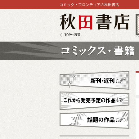
コミック・フロンティアの秋田書店
秋田書店
TOPへ戻る
コミックス
新刊・近刊
これから発売予定
話題の作品