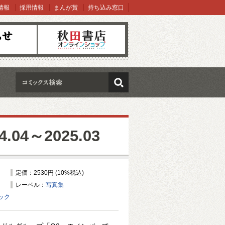
情報
採用情報
まんが賞
持ち込み窓口
オンラインショップ
検索
4～2025.03
定価：2530円 (10%税込)
レーベル：
写真集
ック