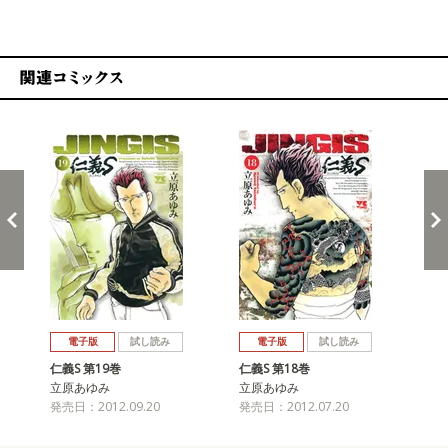
関連コミックス
戻る
進む
電子版
試し読み
電子版
試し読み
仁義S 第19巻
仁義S 第18巻
仁義
立原あゆみ
立原あゆみ
立
発売日：2012.09.20
発売日：2012.07.20
発売