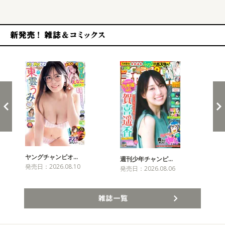
新発売！雑誌&コミックス
ヤングチャンピオ…
チャ
週刊少年チャンピ…
発売日：2026.08.10
発売
発売日：2026.08.06
雑誌一覧