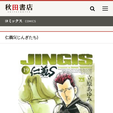
秋田書店
コミックス COMICS
仁義S(じんぎたち)