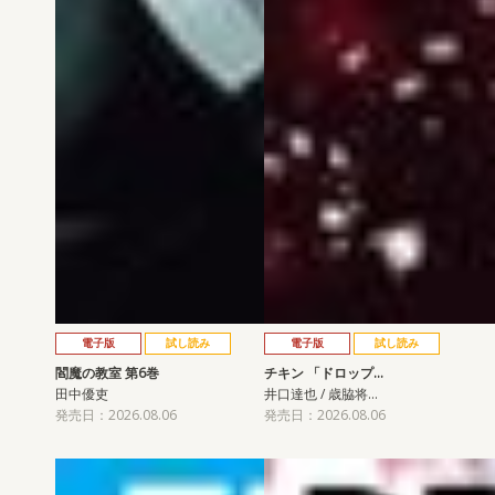
電子版
試し読み
電子版
試し読み
閻魔の教室 第6巻
チキン 「ドロップ…
田中優吏
井口達也 / 歳脇将…
発売日：2026.08.06
発売日：2026.08.06