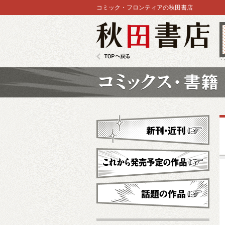
コミック・フロンティアの秋田書店
秋田書店
TOPへ戻る
コミックス
新刊・近刊
これから発売予定
話題の作品