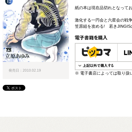
紙の本は現在品切れとなって
激化する一円会と六星会の戦
笠原組を攻める! 若きJINGI
電子書籍で購入
発売日：2010.02.19
※ 電子書店によっては取り扱