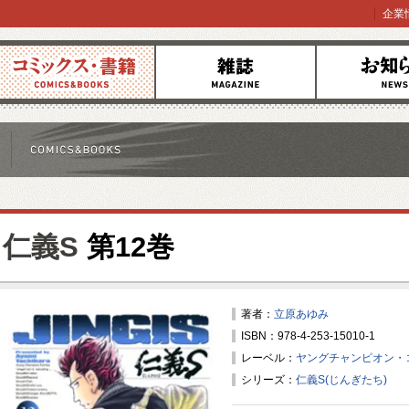
企業
コミックス
雑誌
お知らせ
仁義S
第12巻
著者：
立原あゆみ
ISBN：978-4-253-15010-1
レーベル：
ヤングチャンピオン・
シリーズ：
仁義S(じんぎたち)