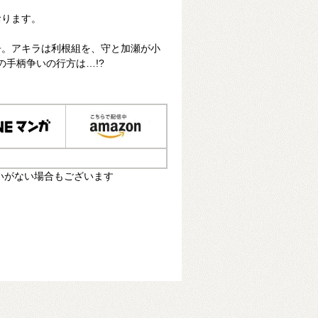
おります。
争。アキラは利根組を、守と加瀬が小
Sの手柄争いの行方は…!?
いがない場合もございます