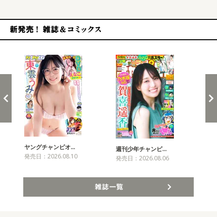
新発売！雑誌&コミックス
ヤングチャンピオ…
チャ
週刊少年チャンピ…
発売日：2026.08.10
発売
発売日：2026.08.06
雑誌一覧