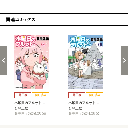
関連コミックス
戻る
進む
電子版
試し読み
電子版
試し読み
木曜日のフルット …
木曜日のフルット …
木
石黒正数
石黒正数
石
発売日：2026.03.06
発売日：2024.08.07
発売