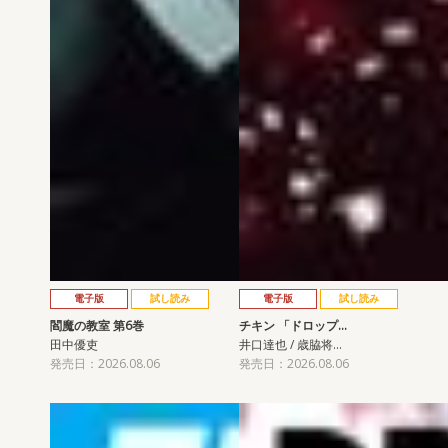
電子版
試し読み
電子版
試し読み
閻魔の教室 第6巻
チキン 「ドロップ…
田中優吏
井口達也 / 歳脇将…
発売日：2026.08.06
発売日：2026.08.06