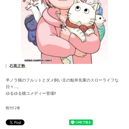
石黒正数
半ノラ猫のフルットとダメ飼い主の鯨井先輩のスローライフな
日々…。
ゆるゆる猫コメディー登場!!
既刊12巻