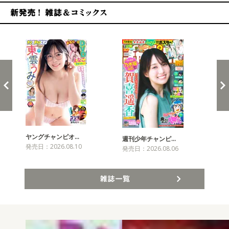
新発売！雑誌&コミックス
ヤングチャンピオ…
チャ
週刊少年チャンピ…
発売日：2026.08.10
発売
発売日：2026.08.06
雑誌一覧