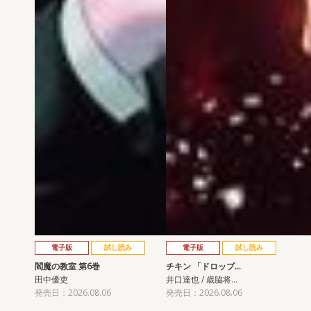
電子版
試し読み
電子版
試し読み
閻魔の教室 第6巻
チキン 「ドロップ…
田中優吏
井口達也 / 歳脇将…
発売日：2026.08.06
発売日：2026.08.06