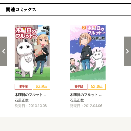
関連コミックス
戻る
進む
電子版
試し読み
電子版
試し読み
木曜日のフルット …
木曜日のフルット …
木
石黒正数
石黒正数
石
発売日：2010.10.08
発売日：2012.04.06
発売