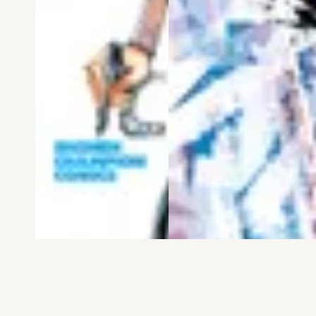
電子版
試し読み
電子版
試し読み
弱虫ペダル SPARE …
BREAK BACK 第25巻
渡辺航
KASA