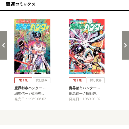
関連コミックス
戻る
進む
電子版
試し読み
電子版
試し読み
魔界都市ハンター …
魔界都市ハンター …
魔
細馬信一 / 菊地秀…
細馬信一 / 菊地秀…
細馬
発売日：1989.06.02
発売日：1989.03.02
発売