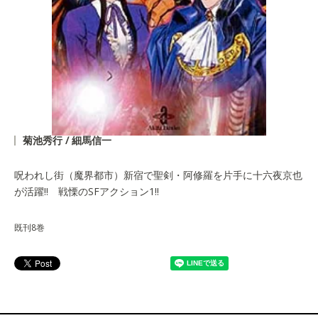
菊池秀行 / 細馬信一
呪われし街（魔界都市）新宿で聖剣・阿修羅を片手に十六夜京也
が活躍!! 戦慄のSFアクション1!!
既刊8巻