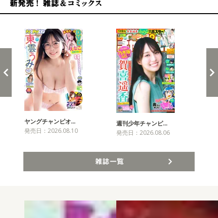
新発売！雑誌&コミックス
ヤングチャンピオ…
チャ
週刊少年チャンピ…
発売日：2026.08.10
発売
発売日：2026.08.06
雑誌一覧