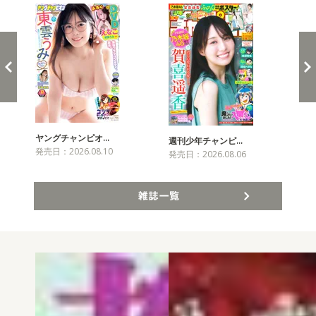
ヤングチャンピオ…
チャ
週刊少年チャンピ…
発売日：2026.08.10
発売
発売日：2026.08.06
雑誌一覧