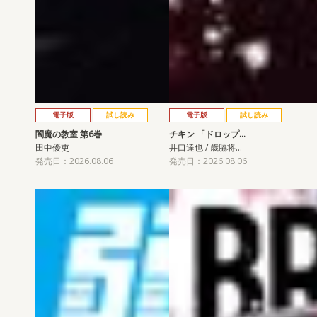
電子版
試し読み
電子版
試し読み
閻魔の教室 第6巻
チキン 「ドロップ…
田中優吏
井口達也 / 歳脇将…
発売日：2026.08.06
発売日：2026.08.06