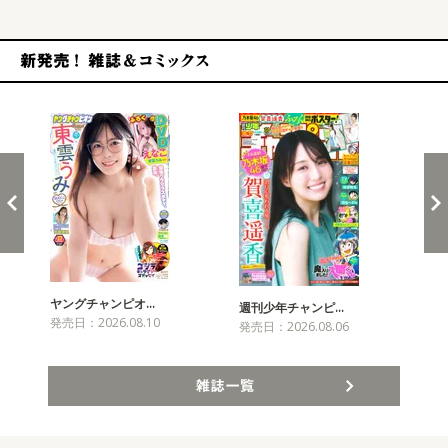
新発売！雑誌&コミックス
ヤングチャンピオ…
チャ
週刊少年チャンピ…
発売日：2026.08.10
発売
発売日：2026.08.06
雑誌一覧