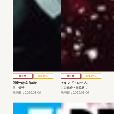
電子版
試し読み
電子版
試し読み
閻魔の教室 第6巻
チキン 「ドロップ…
田中優吏
井口達也 / 歳脇将…
発売日：2026.08.06
発売日：2026.08.06