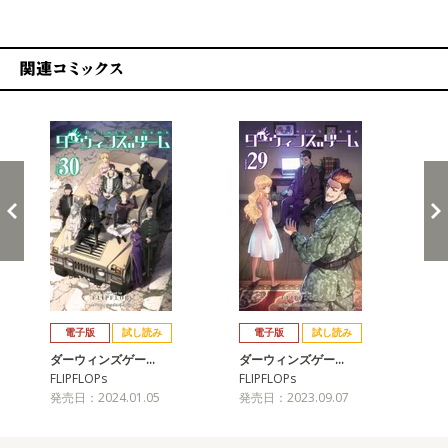
関連コミックス
戻る
進む
電子版
試し読み
電子版
試し読み
ダーウィンズゲー…
ダーウィンズゲー…
ダ
FLIPFLOPs
FLIPFLOPs
FLI
発売日：2024.01.05
発売日：2023.09.07
発売