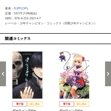
著者：
FLIPFLOPs
定価：561円 (10%税込)
ISBN：978-4-253-28214-7
レーベル：少年チャンピオン・コミックス（別冊少年チャンピオン）
関連コミックス
戻る
進む
電子版
試し読み
電子版
試し読み
ダーウィンズゲー…
ダーウィンズゲー…
ダ