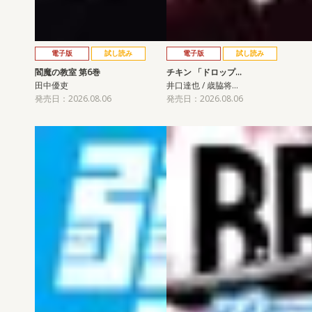
電子版
試し読み
電子版
試し読み
閻魔の教室 第6巻
チキン 「ドロップ…
田中優吏
井口達也 / 歳脇将…
発売日：2026.08.06
発売日：2026.08.06