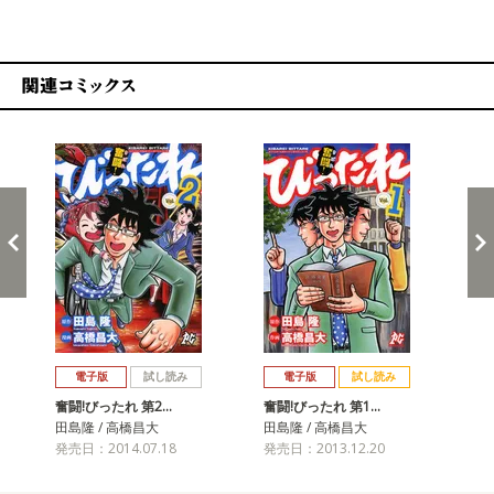
関連コミックス
戻る
進む
電子版
試し読み
電子版
試し読み
奮闘!びったれ 第2…
奮闘!びったれ 第1…
田島隆 / 高橋昌大
田島隆 / 高橋昌大
発売日：2014.07.18
発売日：2013.12.20