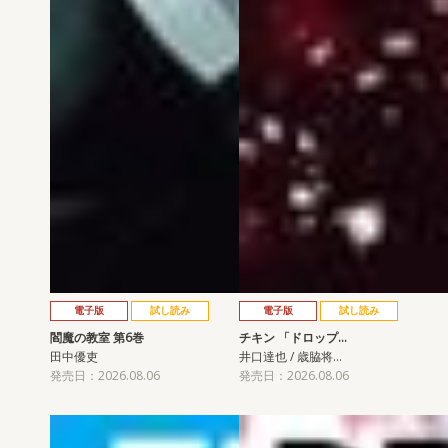
電子版
試し読み
電子版
試し読み
閻魔の教室 第6巻
チキン 「ドロップ…
田中優吏
井口達也 / 歳脇将…
発売日：2026.08.06
発売日：2026.08.06