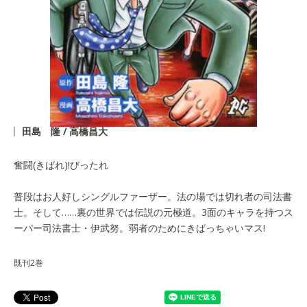
田島 隆 / 高橋昌大
奮闘(きばれ)!びったれ
普段はお人好しシングルファーザー。法の場では切れ者の司法書
士。そして……裏の世界では伝説の元極道。3面のキャラを持つス
ーパー司法書士・伊武努。弱者のためにきばっちゃいマス!
既刊2巻