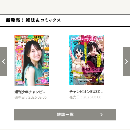
新発売！雑誌&コミックス
チャンピオンBUZZ …
週刊少年チャンピ…
月
発売日：2026.08.06
発売日：2026.08.06
発売
雑誌一覧