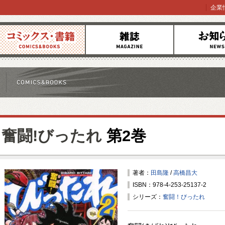
企業
コミックス
雑誌
お知らせ
奮闘!びったれ
第2巻
著者：
田島隆
/
高橋昌大
ISBN：978-4-253-25137-2
シリーズ：
奮闘！びったれ