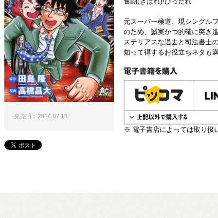
奮闘(きばれ)!びったれ
元スーパー極道、現シングル
のため、誠実かつ的確に突き
ステリアスな過去と司法書士の
知って得するお役立ちネタも満
電子書籍で購入
発売日：2014.07.18
※ 電子書店によっては取り扱