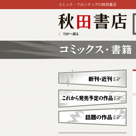
コミック・フロンティアの秋田書店
秋田書店
TOPへ戻る
コミックス
新刊・近刊
これから発売予定
話題の作品